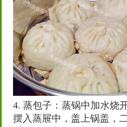
4. 蒸包子：蒸锅中加水
摆入蒸屉中，盖上锅盖，二