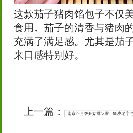
这款茄子猪肉馅包子不仅
食用。茄子的清香与猪肉
充满了满足感。尤其是茄
来口感特别好。
上一篇：
南京路月饼开始排队啦！98岁老字号