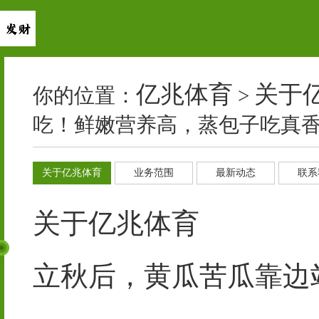
亿兆体育
关于
你的位置：
>
吃！鲜嫩营养高，蒸包子吃真
关于亿兆体育
业务范围
最新动态
联系
关于亿兆体育
立秋后，黄瓜苦瓜靠边