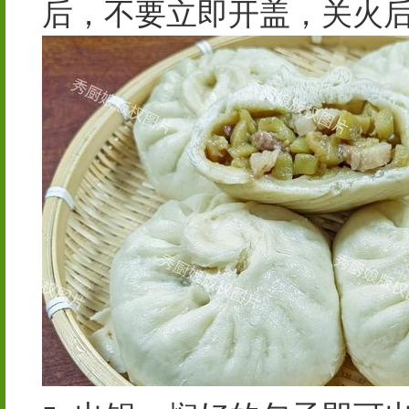
后，不要立即开盖，关火后